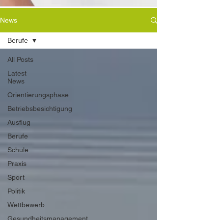
News
Berufe
All Posts
Latest
News
Orientierungsphase
Betriebsbesichtigung
Ausflug
Berufe
Schule
Praxis
Sport
Politik
Wettbewerb
Gesundheitsmanagement