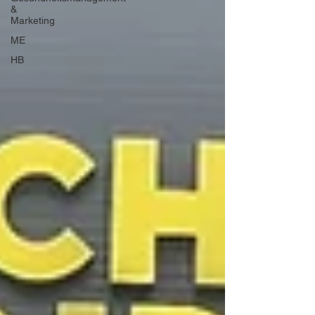
&
Marketing
ME
HB