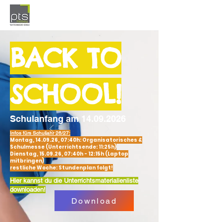
BACK TO
SCHOOL!
Schulanfang am
14.09.2026
Infos fürs Schuljahr 26/27:
Montag, 14.09.26, 07:40h: Organisatorisches &
Schulmesse (Unterrichtsende: 11:25h)
Dienstag, 15.09.26, 07:40h - 12:15h (Laptop
mitbringen)
restliche Woche: Stundenplan folgt!
Hier kannst du die Unterrichtsmaterialienliste
downloaden!
Download