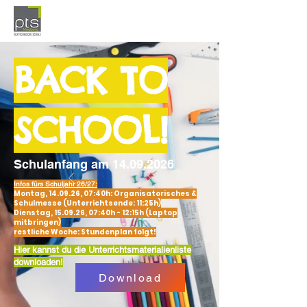
BACK TO
SCHOOL!
Schulanfang am
14.09.2026
Infos fürs Schuljahr 26/27:
Montag, 14.09.26, 07:40h: Organisatorisches &
Schulmesse (Unterrichtsende: 11:25h)
Dienstag, 15.09.26, 07:40h - 12:15h (Laptop
mitbringen)
restliche Woche: Stundenplan folgt!
Hier kannst du die Unterrichtsmaterialienliste
downloaden!
Download