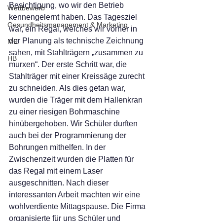
Besichtigung, wo wir den Betrieb 
Wettbewerb
kennengelernt haben. Das Tagesziel 
Gesundheitsmanagement & Marketing
war, ein Regal, welches wir vorher in 
der Planung als technische Zeichnung 
ME
sahen, mit Stahlträgern „zusammen zu 
HB
murxen“. Der erste Schritt war, die 
Stahlträger mit einer Kreissäge zurecht 
zu schneiden. Als dies getan war, 
wurden die Träger mit dem Hallenkran 
zu einer riesigen Bohrmaschine 
hinübergehoben. Wir Schüler durften 
auch bei der Programmierung der 
Bohrungen mithelfen. In der 
Zwischenzeit wurden die Platten für 
das Regal mit einem Laser 
ausgeschnitten. Nach dieser 
interessanten Arbeit machten wir eine 
wohlverdiente Mittagspause. Die Firma 
organisierte für uns Schüler und 