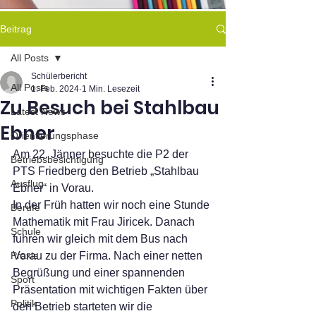
Beitrag
All Posts
Schülerbericht
All Posts
1. Feb. 2024
1 Min. Lesezeit
Zu Besuch bei Stahlbau
Latest News
Ebner
Orientierungsphase
Am 22. Jänner besuchte die P2 der 
Betriebsbesichtigung
PTS Friedberg den Betrieb „Stahlbau 
Ausflug
Ebner“ in Vorau.
In der Früh hatten wir noch eine Stunde 
Berufe
Mathematik mit Frau Jiricek. Danach 
Schule
fuhren wir gleich mit dem Bus nach 
Praxis
Vorau zu der Firma. Nach einer netten 
Begrüßung und einer spannenden 
Sport
Präsentation mit wichtigen Fakten über 
Politik
den Betrieb starteten wir die 