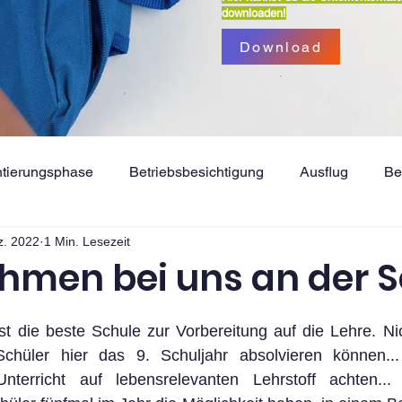
downloaden!
Download
ntierungsphase
Betriebsbesichtigung
Ausflug
Be
z. 2022
1 Min. Lesezeit
Wettbewerb
Gesundheitsmanagement & Marketing
hmen bei uns an der S
t die beste Schule zur Vorbereitung auf die Lehre. Nich
chüler hier das 9. Schuljahr absolvieren können...
terricht auf lebensrelevanten Lehrstoff achten... 