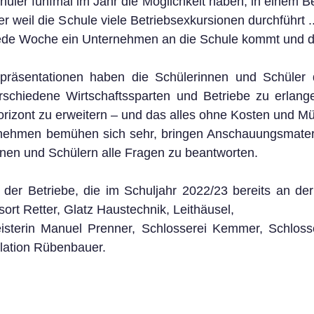
üler fünfmal im Jahr die Möglichkeit haben, in einem Bet
r weil die Schule viele Betriebsexkursionen durchführt .
 jede Woche ein Unternehmen an die Schule kommt und di
räsentationen haben die Schülerinnen und Schüler di
erschiedene Wirtschaftssparten und Betriebe zu erlange
orizont zu erweitern – und das alles ohne Kosten und M
nehmen bemühen sich sehr, bringen Anschauungsmateria
nnen und Schülern alle Fragen zu beantworten.
 der Betriebe, die im Schuljahr 2022/23 bereits an der
ort Retter, Glatz Haustechnik, Leithäusel, 
isterin Manuel Prenner, Schlosserei Kemmer, Schlosser
allation Rübenbauer.