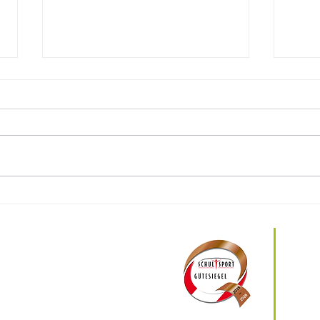
Einblicke in die Praxis bei
Einb
Licht Loidl
der
Schwaighofstraße 155/2
8240 Friedberg, Österreich
ÖF
+43 3339 25 151 2
Mo 
irektion@pts-friedberg.at
Spr