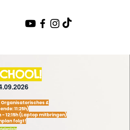
News
Kontakt
SCHOOL!
4.09.2026
: Organisatorisches &
nde: 11:25h)
h - 12:15h (Laptop mitbringen)
plan folgt!
ialienliste