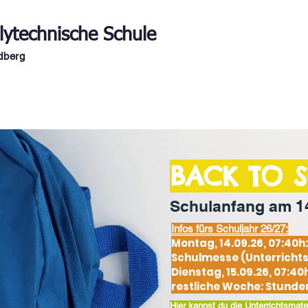
lytechnische Schule
dberg
Anmeldung
Fachbereiche
Service
BACK TO 
Schulanfang am 1
Infos fürs Schuljahr 26/27:
Montag, 14.09.26, 07:40h
Schulmesse (Unterrichtse
Dienstag, 15.09.26, 07:40
restliche Woche: Stunden
Hier kannst du die Unterrichtsmater