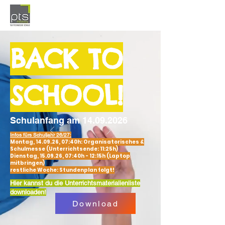
BACK TO
SCHOOL!
Schulanfang am
14.09.2026
Infos fürs Schuljahr 26/27:
Montag, 14.09.26, 07:40h: Organisatorisches &
Schulmesse (Unterrichtsende: 11:25h)
Dienstag, 15.09.26, 07:40h - 12:15h (Laptop
mitbringen)
restliche Woche: Stundenplan folgt!
Hier kannst du die Unterrichtsmaterialienliste
downloaden!
Download