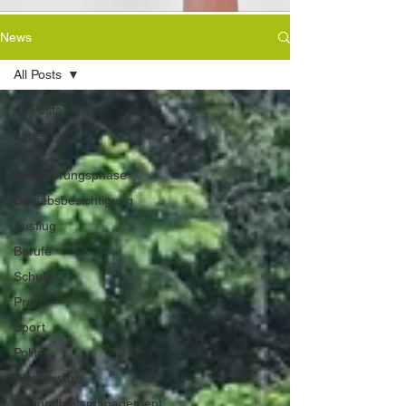
News
All Posts
All Posts
Latest
News
Orientierungsphase
Betriebsbesichtigung
Ausflug
Berufe
Schule
Praxis
Sport
Politik
Wettbewerb
Gesundheitsmanagement