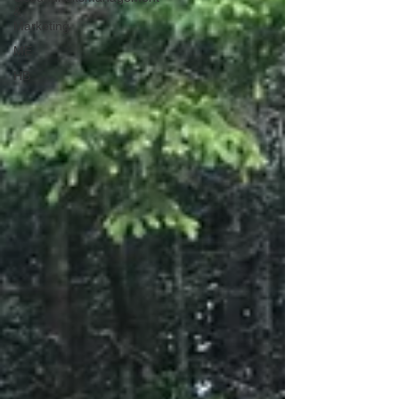
&
Marketing
ME
HB