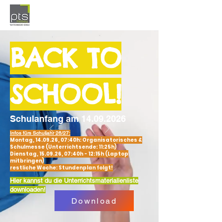
BACK TO
SCHOOL!
Schulanfang am
14.09.2026
Infos fürs Schuljahr 26/27:
Montag, 14.09.26, 07:40h: Organisatorisches &
Schulmesse (Unterrichtsende: 11:25h)
Dienstag, 15.09.26, 07:40h - 12:15h (Laptop
mitbringen)
restliche Woche: Stundenplan folgt!
Hier kannst du die Unterrichtsmaterialienliste
downloaden!
Download