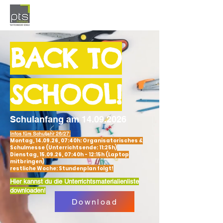
BACK TO
SCHOOL!
Schulanfang am
14.09.2026
Infos fürs Schuljahr 26/27:
Montag, 14.09.26, 07:40h: Organisatorisches &
Schulmesse (Unterrichtsende: 11:25h)
Dienstag, 15.09.26, 07:40h - 12:15h (Laptop
mitbringen)
restliche Woche: Stundenplan folgt!
Hier kannst du die Unterrichtsmaterialienliste
downloaden!
Download