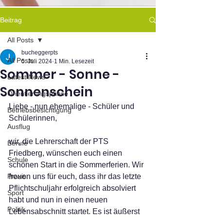
Beitrag
All Posts
bucheggerpts
All Posts
5. Juli 2024
1 Min. Lesezeit
Sommer - Sonne -
Latest News
Sonnenschein
Orientierungsphase
Liebe - nun ehemalige - Schüler und 
Betriebsbesichtigung
Schülerinnen,
Ausflug
wir, die Lehrerschaft der PTS 
Berufe
Friedberg, wünschen euch einen 
Schule
schönen Start in die Sommerferien. Wir 
Praxis
freuen uns für euch, dass ihr das letzte 
Pflichtschuljahr erfolgreich absolviert 
Sport
habt und nun in einen neuen 
Politik
Lebensabschnitt startet. Es ist äußerst 