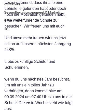
herzerwärmend, dass ihr alle eine 
Wettbewerb
Lehrstelle gefunden habt oder doch 
Gesundheitsmanagement & Marketing
noch die Motivation gefunden habt, 
eine weiterführende Schule zu 
ME
besuchen. Wir freuen uns mit euch.
HB
Und umso mehr freuen wir uns jetzt 
schon auf unseren nächsten Jahrgang 
24/25. 
Liebe zukünftige Schüler und 
Schülerinnen,
wenn du uns nächstes Jahr besuchst, 
um mit uns ein tolles Jahr zu 
verbringen, dann komme bitte am 
09.09.2024 um 07.40 Uhr zu uns in die 
Schule. Die erste Woche sieht wie folgt 
aus: