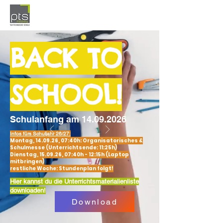
BACK TO
SCHOOL!
Schulanfang am
14.09.2026
Infos fürs Schuljahr 26/27:
Montag, 14.09.26, 07:40h: Organisatorisches &
Schulmesse (Unterrichtsende: 11:25h)
Dienstag, 15.09.26, 07:40h - 12:15h (Laptop
mitbringen)
restliche Woche: Stundenplan folgt!
Hier kannst du die Unterrichtsmaterialienliste
downloaden!
Download