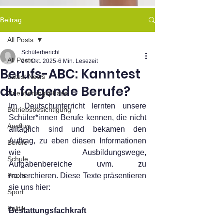
Beitrag
All Posts
Schülerbericht
All Posts
24. Okt. 2025
6 Min. Lesezeit
Berufs-ABC: Kanntest
Latest News
du folgende Berufe?
Orientierungsphase
Im Deutschunterricht lernten unsere 
Betriebsbesichtigung
Schüler*innen Berufe kennen, die nicht 
Ausflug
alltäglich sind und bekamen den 
Auftrag, zu eben diesen Informationen 
Berufe
wie Ausbildungswege, 
Schule
Aufgabenbereiche uvm. zu 
Praxis
recherchieren. Diese Texte präsentieren 
sie uns hier:
Sport
Politik
Bestattungsfachkraft