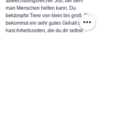
abwechslungsreicher Job, bei dem 
man Menschen helfen kann. Du 
bekämpfst Tiere von klein bis groß. Du 
bekommst ein sehr gutes Gehalt und 
hast Arbeitszeiten, die du dir selbst 
einteilen kannst.
Spediteur
Du liebst es, organisiert zu arbeiten, 
dann könnte der Beruf genau der 
richtige für dich sein! Ein Spediteur ist 
für den Versand von jeglichen Paketen 
auf der ganzen Welt verantwortlich. Du 
willst mit PCs arbeiten, dann hast du 
Glück, denn der Beruf des Spediteurs 
ist meistens im Büro verortet. Als 
Spediteur brauchst du eine spezielle 
Lizenz, um Güter über die Grenzen der 
verschiedensten Länder zu schicken, 